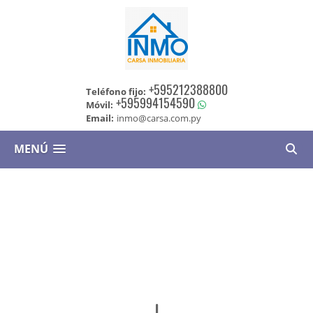
+595212388800
Teléfono fijo:
+595994154590
Móvil:
Email:
inmo@carsa.com.py
MENÚ